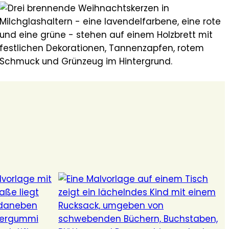
AKTUELL
Mutter- & Vatertag
Einfach mal DANKE sagen – für Liebe, Unterstützu
und all die kleinen Dinge im Alltag, die allzu oft als
IMPRESSIONEN
selbstverständlich angesehen werden.