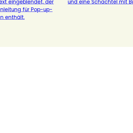
stehen nicht nur bei den ganz Kleinen hoch im
Kurs. Unsere Lizenzwelt begeistert mit klassischen
Motiven auch das ältere Publikum.
Von Harry Potter bis Benjamin Blümchen gibt es e
breitgefächertes Portfolio an Fan-Artikeln, die
einen in ihren magischen Bann ziehen.
N