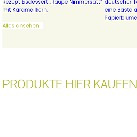
sind nicht nur schön anzuschauen.
Dekorative und praktische Wohnaccessoires
verleihen dem Raum das gewisse Etwas und
Alles ansehen
machen aus deinem Heim ein Zuhause!
Praktische Ordnungshelfer und gemütliche
Wohntextilien für drinnen und
draußen ergänzen dein ganz individuelles
Wohngefühl.
PRODUKTE HIER KAUFE